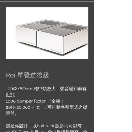
Rei 單聲道後級
100W/8Ohm 純甲類放大，聲音暖和而有
動態
1000 damper factor （全頻：
20H~20,000KHz），可推動各種型式之揚
聲器。
超迷你設計，以half rack 設計而可以有