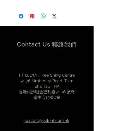
-6 Inputs with 3 Outputs , XLR or
RCA is user selectable
-Chassis colour is user selectable ,
customs colour beside
Silver/Black/Champage Gold may
have cost incurred.
-14Kg nett weight for the standard
Contact Us 聯絡我們
edition
-18kg net weight for the tall cowls
edition
-35cm x 35cm x 14cm (WxDxH)
FT D, 13/F, Kee Shing Centre
74-76 Kimberley Road, Tsim
Sha Tsui , HK
香港尖沙咀金巴利道74-76 號奇
盛中心13樓D室
contact@volent.com.hk